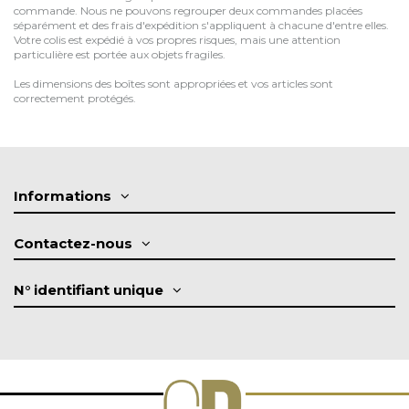
commande. Nous ne pouvons regrouper deux commandes placées
séparément et des frais d'expédition s'appliquent à chacune d'entre elles.
Votre colis est expédié à vos propres risques, mais une attention
particulière est portée aux objets fragiles.
Les dimensions des boîtes sont appropriées et vos articles sont
correctement protégés.
Informations
Contactez-nous
N° identifiant unique